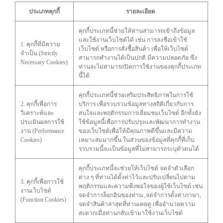
ประเภทคุกกี้
รายละเอียด
คุกกี้ประเภทนี้ช่วยให้ท่านสามารถเข้าถึงข้อมูล
และใช้งานเว็บไซต์ได้ เช่น การลงชื่อเข้าใช้
1. คุกกี้ที่มีความ
เว็บไซต์ หรือการสั่งซื้อสินค้า เพื่อให้เว็บไซต์
จำเป็น (Strictly
สามารถทำงานได้เป็นปกติ มีความปลอดภัย ซึ่ง
Necessary Cookies)
ท่านจะไม่สามารถปิดการใช้งานของคุกกี้ประเภท
นี้ได้
คุกกี้ประเภทนี้ช่วยเสริมประสิทธิภาพในการใช้
2. คุกกี้เพื่อการ
บริการ เพื่อรวบรวมข้อมูลทางสถิติเกี่ยวกับการ
วิเคราะห์และ
สนใจและพฤติกรรมการเยี่ยมชมเว็บไซต์ อีกทั้งยัง
ประเมินผลการใช้
ใช้ข้อมูลนี้เพื่อการปรับปรุงและพัฒนาการทำงาน
งาน (Performance
ของเว็บไซต์เพื่อให้มีคุณภาพดีขึ้นและมีความ
Cookies)
เหมาะสมมากขึ้น ในส่วนของข้อมูลที่คุกกี้ที่เก็บ
รวบรวมนี้จะเป็นข้อมูลที่ไม่สามารถระบุตัวตนได้
คุกกี้ประเภทนี้จะช่วยให้เว็บไซต์ จดจำตัวเลือก
ต่าง ๆ ที่ท่านได้ตั้งค่าไว้และปรับเปลี่ยนไปตาม
3. คุกกี้เพื่อการใช้
พฤติกรรมและความพึงพอใจของผู้ใช้เว็บไซต์ เช่น
งานเว็บไซต์
จดจำการล็อกอินของท่าน ,จดจำการตั้งค่าภาษา,
(Function Cookies)
จดจำสินค้าล่าสุดที่ท่านเคยดู เพื่ออำนวยความ
สะดวกเมื่อท่านกลับเข้ามาใช้งานเว็บไซต์