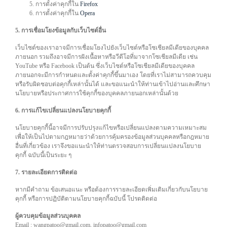
การตั้งค่าคุกกี้ใน
Firefox
การตั้งค่าคุกกี้ใน
Opera
5. การเชื่อมโยงข้อมูลกับเว็บไซต์อื่น
เว็บไซต์ของเราอาจมีการเชื่อมโยงไปยังเว็บไซต์หรือโซเชียลมีเดียของบุคคล
ภายนอก รวมถึงอาจมีการฝังเนื้อหาหรือวีดีโอที่มาจากโซเชียลมีเดีย เช่น
YouTube หรือ Facebook เป็นต้น ซึ่งเว็บไซต์หรือโซเชียลมีเดียของบุคคล
ภายนอกจะมีการกำหนดและตั้งค่าคุกกี้ขึ้นมาเอง โดยที่เราไม่สามารถควบคุม
หรือรับผิดชอบต่อคุกกี้เหล่านั้นได้ และขอแนะนำให้ท่านเข้าไปอ่านและศึกษา
นโยบายหรือประกาศการใช้คุกกี้ของบุคคลภายนอกเหล่านั้นด้วย
6. การแก้ไขเปลี่ยนแปลงนโยบายคุกกี้
นโยบายคุกกี้นี้อาจมีการปรับปรุงแก้ไขหรือเปลี่ยนแปลงตามความเหมาะสม
เพื่อให้เป็นไปตามกฎหมายว่าด้วยการคุ้มครองข้อมูลส่วนบุคคลหรือกฎหมาย
อื่นที่เกี่ยวข้อง เราจึงขอแนะนำให้ท่านตรวจสอบการเปลี่ยนแปลงนโยบาย
คุกกี้ ฉบับนี้เป็นระยะ ๆ
7. รายละเอียดการติดต่อ
หากมีคำถาม ข้อเสนอแนะ หรือต้องการรายละเอียดเพิ่มเติมเกี่ยวกับนโยบาย
คุกกี้ หรือการปฏิบัติตามนโยบายคุกกี้ฉบับนี้ โปรดติดต่อ
ผู้ควบคุมข้อมูลส่วนบุคคล
Email : wangpatoo@gmail.com, infopatoo@gmail.com