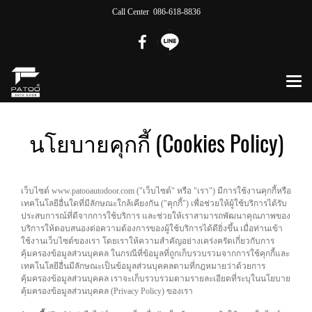
Call Center 086-618-8836
นโยบายคุกกี้ (Cookies Policy)
เว็บไซต์ www.patooautodoor.com ("เว็บไซต์" หรือ "เรา") มีการใช้งานคุกกี้หรือ
เทคโนโลยีอื่นใดที่มีลักษณะใกล้เคียงกัน ("คุกกี้") เพื่อช่วยให้ผู้ใช้บริการได้รับ
ประสบการณ์ที่ดีจากการใช้บริการ และช่วยให้เราสามารถพัฒนาคุณภาพของ
บริการให้ตอบสนองต่อความต้องการของผู้ใช้บริการได้ดียิ่งขึ้น เมื่อท่านเข้า
ใช้งานเว็บไซต์ของเรา โดยเราให้ความสำคัญอย่างเคร่งครัดเกี่ยวกับการ
คุ้มครองข้อมูลส่วนบุคคล ในกรณีที่ข้อมูลที่ถูกเก็บรวบรวมจากการใช้คุกกี้และ
เทคโนโลยีอื่นมีลักษณะเป็นข้อมูลส่วนบุคคลตามที่กฎหมายว่าด้วยการ
คุ้มครองข้อมูลส่วนบุคคล เราจะเก็บรวบรวมตามรายละเอียดที่ระบุในนโยบาย
คุ้มครองข้อมูลส่วนบุคคล (Privacy Policy) ของเรา