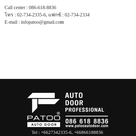
Call center : 086-618-8836
โทร : 02-734-2335-6, แฟกซ์ : 02-734-2334
E-mail : infopatoo@gmail.co
m
Tel : +6627342335-6, +66866188836