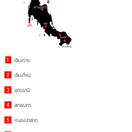
1
เชียงราย
2
เชียงใหม่
3
อุดรธานี
4
สกลนคร
5
หนองบัวลำภู