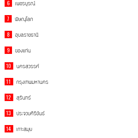
6
เพชรบูรณ์
7
พิษณุโลก
8
อุบลราชธานี
9
ของแก่น
10
นครสวรรค์
11
กรุงเทพมหานคร
12
สุรินทร์
13
ประจวบคีรีขันธ์
14
เกาะสมุย